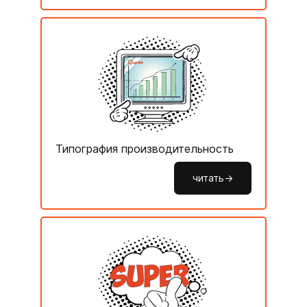
Типография производительность
читать->