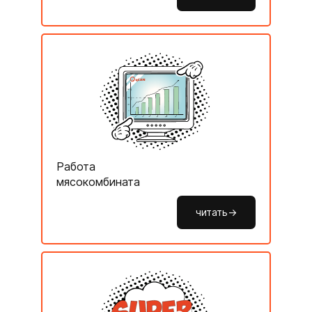
Работа
мясокомбината
читать->