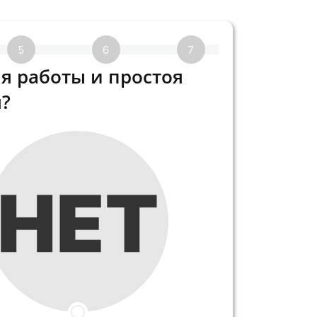
5
6
7
8
я работы и простоя
?