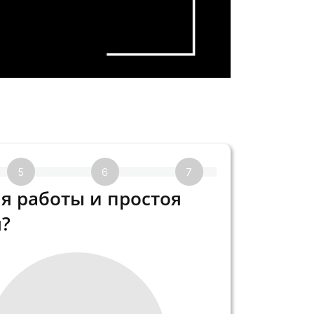
5
6
7
8
я работы и простоя
?