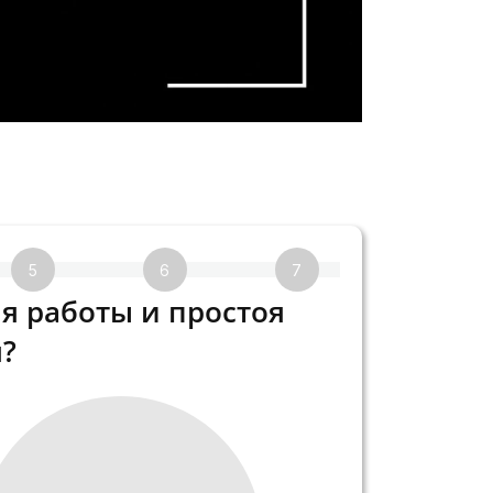
5
6
7
8
я работы и простоя
?