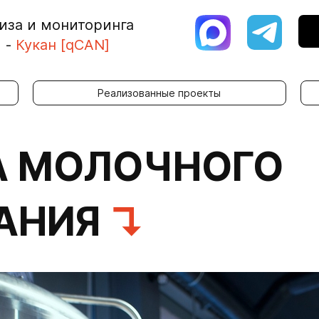
иза и мониторинга
я
-
Кукан [qCAN]
Реализованные проекты
А МОЛОЧНОГО
АНИЯ
↴