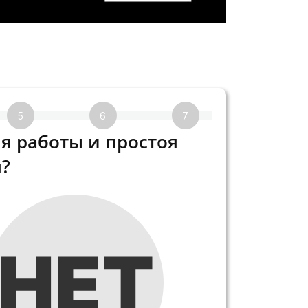
5
6
7
8
я работы и простоя
?