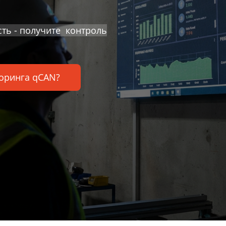
ть - получите контроль
оринга qCAN?