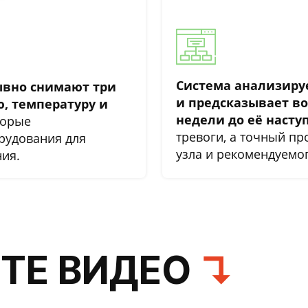
Система анализиру
ывно снимают три
и предсказывает в
, температуру и
недели до её насту
торые
тревоги, а точный пр
рудования для
узла и рекомендуемо
ния.
ТЕ ВИДЕО
↴