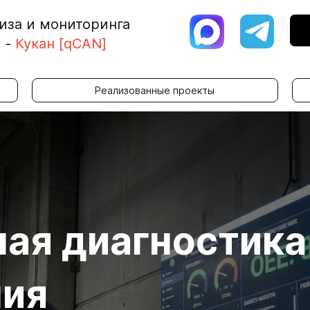
иза и мониторинга
я
-
Кукан [qCAN]
Реализованные проекты
ая диагностика
ния