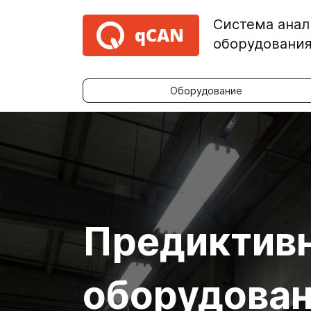
Система анал
qCAN
оборудовани
Оборудование
Предиктивн
оборудова