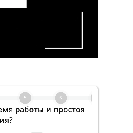
5
6
7
емя работы и простоя
ия?