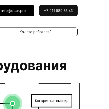
info@qcan.pro
+7 911 589 83 43
Как это работает?
рудования