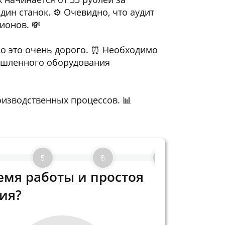
дин станок. ⚙️ Очевидно, что аудит
ионов. 💸
но это очень дорого. ⏰ Необходимо
ышленного оборудования
оизводственных процессов. 📊
5
6
7
емя работы и простоя
ия?