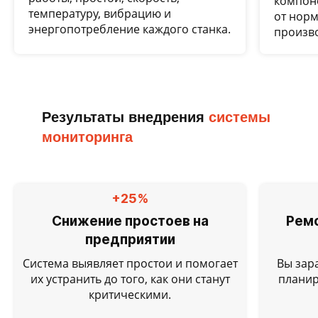
компон
температуру, вибрацию и
от норм
энергопотребление каждого станка.
произво
Результаты внедрения
системы
мониторинга
+25%
Снижение простоев на
Ремо
предприятии
Система выявляет простои и помогает
Вы зар
их устранить до того, как они станут
планир
критическими.