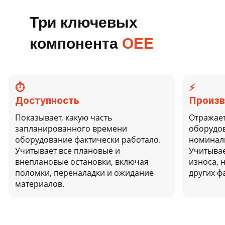
Три ключевых
компонента
ОЕЕ
⏱️
⚡
Доступность
Произв
Показывает, какую часть
Отражает
запланированного времени
оборудов
оборудование фактически работало.
номинал
Учитывает все плановые и
Учитывае
внеплановые остановки, включая
износа, 
поломки, переналадки и ожидание
других ф
материалов.